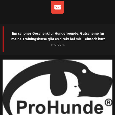
E
n
v
e
l
Ein schönes Geschenk für Hundefreunde: Gutscheine für
o
meine Trainingskurse gibt es direkt bei mir – einfach kurz
p
melden.
e