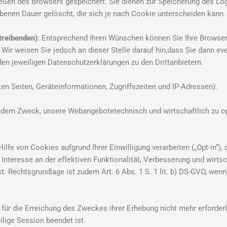
eßen des Browsers gespeichert. Sie dienen zur Speicherung des Lo
enen Dauer gelöscht, die sich je nach Cookie unterscheiden kann. 
treibenden)
: Entsprechend Ihren Wünschen können Sie Ihre Browser-E
r weisen Sie jedoch an dieser Stelle darauf hin,dass Sie dann even
en jeweiligen Datenschutzerklärungen zu den Drittanbietern.
ten Seiten, Geräteinformationen, Zugriffszeiten und IP-Adressen).
n dem Zweck, unsere Webangebotetechnisch und wirtschaftlich zu op
e von Cookies aufgrund Ihrer Einwilligung verarbeiten („Opt-in“), dan
teresse an der effektiven Funktionalität, Verbesserung und wirtsch
ist. Rechtsgrundlage ist zudem Art. 6 Abs. 1 S. 1 lit. b) DS-GVO, w
 für die Erreichung des Zweckes ihrer Erhebung nicht mehr erforderl
eilige Session beendet ist.