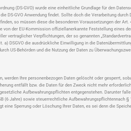
dnung (DS-GVO) wurde eine einheitliche Grundlage für den Datensc
die DS-GVO Anwendung findet. Sollte doch die Verarbeitung durch D
inden, so müssen diese die besonderen Voraussetzungen der Art. 44
die von der EU-Kommission offiziellanerkannte Feststellung eines d
ller vertraglicher Verpflichtungen, der so genannten „Standardvertr
lit. a) DSGVO die ausdrückliche Einwilligung in die Datenübermittlun
s durch US-Behörden und die Nutzung der Daten zu Überwachungszwe
n, werden Ihre personenbezogen Daten gelöscht oder gesperrt, sobal
herung entfällt bzw. die Daten für den Zweck nicht mehr erforderlich
esetzliche Aufbewahrungspflichten entgegenstehen. Darunter falle
B (6 Jahre) sowie steuerrechtliche Aufbewahrungspflichtennach § 
t eine Sperrung oder Löschung Ihrer Daten, es sei denn die Speicher