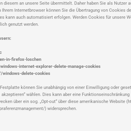
iesem an unsere Seite übermittelt. Daher haben Sie als Nutzer auc
 Ihrem Internetbrowser können Sie die Übertragung von Cookies de
es kann auch automatisiert erfolgen. Werden Cookies für unsere We
lich genutzt werden.
wsern:
c
en-in-firefox-loschen
2/windows-internet-explorer-delete-manage-cookies
7/windows-delete-cookies
Festplatte können Sie unabhängig von einer Einwilligung oder geset
s akzeptieren“ wählen. Dies kann aber eine Funktionseinschränkung
cken über ein sog. „Opt-out“ über diese amerikanische Website (ht
/praferenzmanagement/) widersprechen.