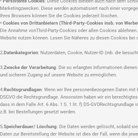
•
Persistente Cookies
: Diese Cookies bleiben auch nach dem Schli
Marketingzwecken. Diese werden automatisiert nach einer vorgegeb
Ihres Browsers können Sie die Cookies jederzeit löschen.
• Cookies von Drittanbietern (Third-Party-Cookies insb. von Werbe
Die Annahme vonThird-Party-Cookies oder allen Cookies ablehnen. Wi
Website nutzen können. Lesen Sie Näheres zu diesen Cookies bei d
2
.Datenkategorien
: Nutzerdaten, Cookie, Nutzer-ID (inb. die besuch
3.
Zwecke der Verarbeitung
: Die so erlangten Informationen diene
und sicheren Zugang auf unsere Website zu ermöglichen.
4.
Rechtsgrundlagen
: Wenn wir Ihre personenbezogenen Daten mit Hilf
DSGVO die Rechtsgrundlage. Ansonsten haben wir ein berechtigtes In
dass in dem Falle Art. 6 Abs. 1 S. 1 lit. f) DS-GVORechtsgrundlage 
z.B. bei Bestellungen gesetzt werden.
5.
Speicherdauer/ Löschung
: Die Daten werden gelöscht, sobald sie
Daten zur Bereitstellung der Website ist dies der Fall, wenn die jew