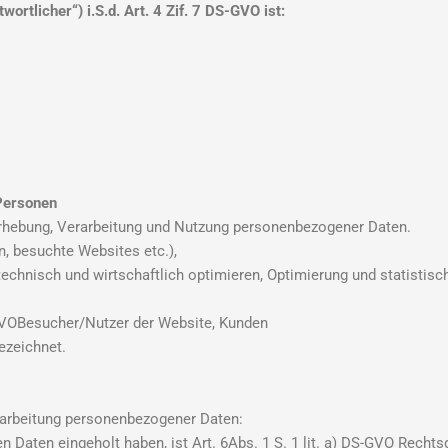
tlicher“) i.S.d. Art. 4 Zif. 7 DS-GVO ist:
 Personen
Erhebung, Verarbeitung und Nutzung personenbezogener Daten.
n, besuchte Websites etc.),
echnisch und wirtschaftlich optimieren, Optimierung und statistis
-GVOBesucher/Nutzer der Website, Kunden
ezeichnet.
rarbeitung personenbezogener Daten:
 Daten eingeholt haben, ist Art. 6Abs. 1 S. 1 lit. a) DS-GVO Rechts