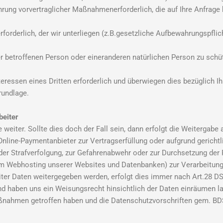
hrung vorvertraglicher Maßnahmenerforderlich, die auf Ihre Anfrage hi
rforderlich, der wir unterliegen (z.B.gesetzliche Aufbewahrungspflichte
r betroffenen Person oder eineranderen natürlichen Person zu schützen
teressen eines Dritten erforderlich und überwiegen dies bezüglich I
grundlage.
beiter
 weiter. Sollte dies doch der Fall sein, dann erfolgt die Weitergabe
nline-Paymentanbieter zur Vertragserfüllung oder aufgrund gericht
er Strafverfolgung, zur Gefahrenabwehr oder zur Durchsetzung der
 zum Webhosting unserer Websites und Datenbanken) zur Verarbeitun
eiter Daten weitergegeben werden, erfolgt dies immer nach Art.28 D
gund haben uns ein Weisungsrecht hinsichtlich der Daten einräumen
aßnahmen getroffen haben und die Datenschutzvorschriften gem. BD