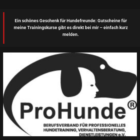
v
e
l
Ein schönes Geschenk für Hundefreunde: Gutscheine für
o
meine Trainingskurse gibt es direkt bei mir – einfach kurz
p
melden.
e