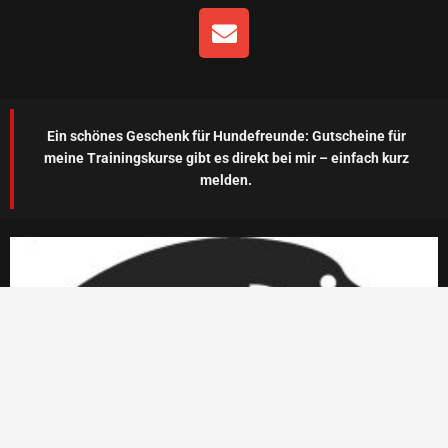
E
n
v
e
l
Ein schönes Geschenk für Hundefreunde: Gutscheine für
o
meine Trainingskurse gibt es direkt bei mir – einfach kurz
p
melden.
e